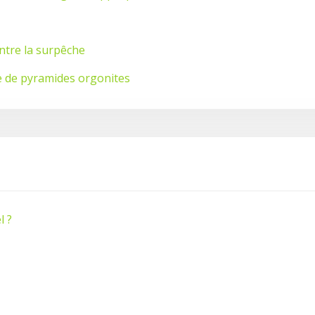
ontre la surpêche
te de pyramides orgonites
l ?