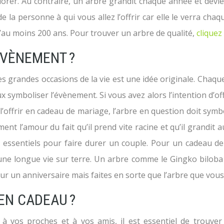
iorer. Au contraire, un arbre grandit chaque année et devien
 la personne à qui vous allez l’offrir car elle le verra cha
d’au moins 200 ans. Pour trouver un arbre de qualité,
cliquez 
ÉVÈNEMENT ?
es grandes occasions de la vie est une idée originale. Chaqu
symboliser l’évènement. Si vous avez alors l’intention d’off
 l’offrir en cadeau de mariage, l’arbre en question doit symb
l’amour du fait qu’il prend vite racine et qu’il grandit au 
s essentiels pour faire durer un couple. Pour un cadeau d
r une longue vie sur terre. Un arbre comme le Gingko bilob
ur un anniversaire mais faites en sorte que l’arbre que vou
EN CADEAU ?
u à vos proches et à vos amis, il est essentiel de trouver