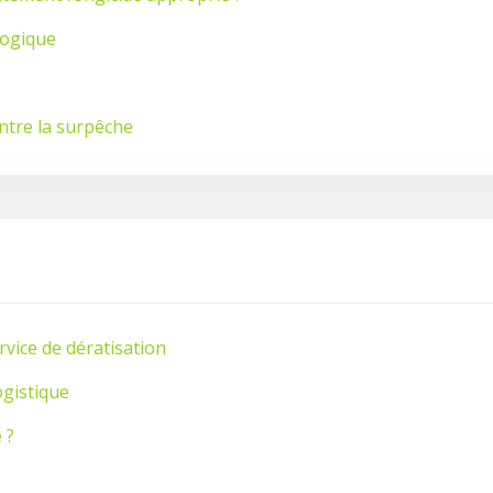
logique
ontre la surpêche
rvice de dératisation
ogistique
 ?